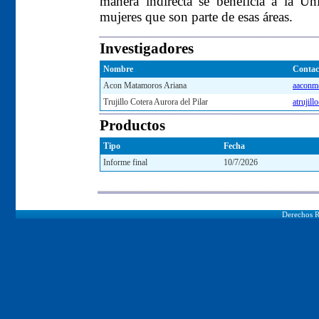
manera indirecta se beneficia a la U
mujeres que son parte de esas áreas.
Investigadores
Nombre
Contac
Acon Matamoros Ariana
aaconm
Trujillo Cotera Aurora del Pilar
atrujil
Productos
Tipo
Fecha
Informe final
10/7/2026
Derechos R