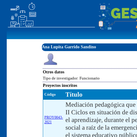
Ana Lupita Garrido Sandino
Otros datos
Tipo de investigador: Funcionario
Proyectos inscritos
Título
Código
Mediación pedagógica que r
II Ciclos en situación de di
PROY0043-
el aprendizaje, durante el 
2021
social a raíz de la emergenc
el sistema educativo público