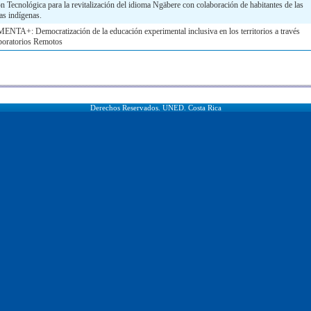
n Tecnológica para la revitalización del idioma Ngäbere con colaboración de habitantes de las
as indígenas.
TA+: Democratización de la educación experimental inclusiva en los territorios a través
boratorios Remotos
Derechos Reservados. UNED. Costa Rica