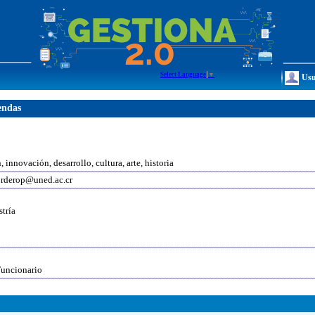
Select Language
▼
Usu
endas
, innovación, desarrollo, cultura, arte, historia
orderop@uned.ac.cr
tría
Funcionario