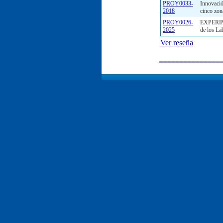
PROY0033-
Innovació
2018
cinco zon
PROY0026-
EXPERIMEN
2025
de los La
Ver reseña