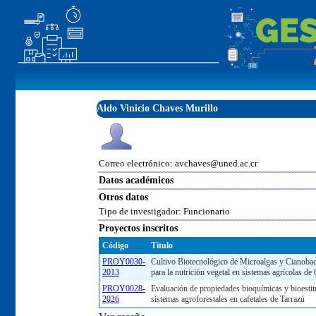
Aldo Vinicio Chaves Murillo
Correo electrónico: avchaves@uned.ac.cr
Datos académicos
Otros datos
Tipo de investigador: Funcionario
Proyectos inscritos
Código
Título
PROY0030-
Cultivo Biotecnológico de Microalgas y Cianobac
2013
para la nutrición vegetal en sistemas agrícolas de
PROY0028-
Evaluación de propiedades bioquímicas y bioestimu
2026
sistemas agroforestales en cafetales de Tarrazú