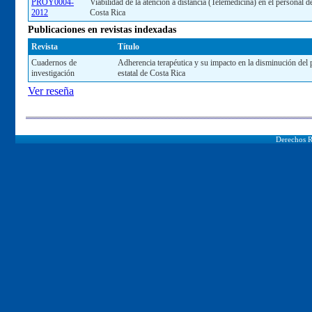
PROY0004-
Viabilidad de la atención a distancia (Telemedicina) en el personal d
2012
Costa Rica
Publicaciones en revistas indexadas
Revista
Título
Cuadernos de
Adherencia terapéutica y su impacto en la disminución del p
investigación
estatal de Costa Rica
Ver reseña
Derechos R