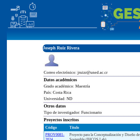
Joseph Ruiz Rivera
Correo electrónico: jruizr@uned.ac.cr
Datos académicos
Grado académico: Maestría
País: Costa Rica
Universidad: ND
Otros datos
Tipo de investigador: Funcionario
Proyectos inscritos
Código
Título
PROY0081-
Proyecto para la Conceptualización y Diseño 
2024
Sostenible (IHCOS Lab)